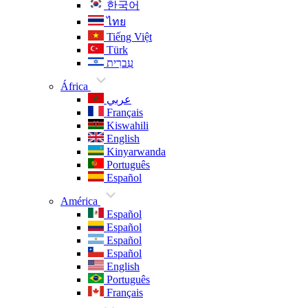
한국어
ไทย
Tiếng Việt
Türk
עִברִית
África
عربي
Français
Kiswahili
English
Kinyarwanda
Português
Español
América
Español
Español
Español
Español
English
Português
Français