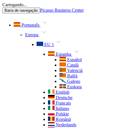
Carregando...
Picasso Business Center
Barra de navegação
Português
Europa
EU 1
Espanha
Español
Català
Valencià
Baléà
Galego
Euskara
English
Deutsche
Français
Italiano
Polskie
Română
Nederlands