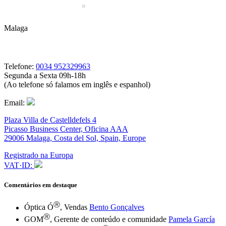
Malaga
Telefone:
0034 952329963
Segunda a Sexta 09h-18h
(Ao telefone só falamos em inglês e espanhol)
Email:
Plaza Villa de Castelldefels 4
Picasso Business Center, Oficina AAA
29006 Malaga, Costa del Sol, Spain, Europe
Registrado na Europa
VAT·ID:
Comentários em destaque
Ⓡ
Óptica Ó
, Vendas
Bento Gonçalves
Ⓡ
GOM
, Gerente de conteúdo e comunidade
Pamela García