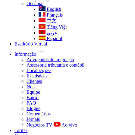
Oceânia
English
Français
中文
Tiếng Việt
عربي
Español
Escritório Virtual
Informação
Advogados de imigração
Assessoria tributária e contábil
Localizações
Estatisticas
Clientes
Nós
Equipe
Bairro
FAQ
Blogue
Comentários
Jornais
Negocios TV
Ao vivo
Tarifas