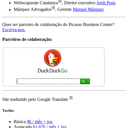
Ⓡ
Webscaparate Catalunya
, Diretor executivo
Jordi Pons
Ⓡ
Márquez Advogados
, Gerente
Manuel Márquez
Quer ser parceiro de colaboração do Picasso Business Center?
Escreva-nos.
Parceiros de colaboração:
Ⓡ
Site traduzido pelo Google Translate
Tarifas
Básica
9€ / mês + iva
Avançada
61,67€ / mês + iva
Completa
120€ / mês + iva
A página que você está visualizando foi criptografada antes de
ser transmitida pela Internet
Regulamento geral de proteção de dados (RGPD) da Picasso