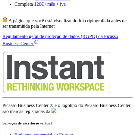
Ⓡ
Business Center
Picasso Business Center ® e o logotipo do Picasso Business Center
são marcas registradas da
Serviços de escritório virtual
Endereço comercial na Europa
Desenho web básico
Números de telefone europeus
Números de fax europeus
Envio de cartas da Europa
Domínios .ES ou .EU
Atendimento de chamadas
Gerenciamento de telefone
Hospedagem europeia SSL/TLS
Wordpress/Prestashop
Entrevista da empresa
Diretórios de empresas europeias
Advogados de imigração
Assessoria contábil online