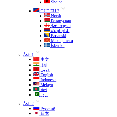
Shqipe
OUT EU 2
Norsk
Беларуская
ქართული
Հայերեն
Bosanski
Македонски
Íslensku
Ásia 1
中文
हिंदी
عربي
English
Indonesia
Melayu
বাংলা
اردو
Ásia 2
Русский
日本