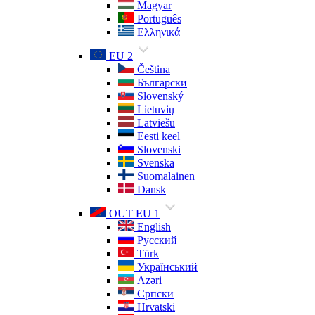
Magyar
Português
Ελληνικά
EU 2
Čeština
Български
Slovenský
Lietuvių
Latviešu
Eesti keel
Slovenski
Svenska
Suomalainen
Dansk
OUT EU 1
English
Русский
Türk
Український
Azəri
Српски
Hrvatski